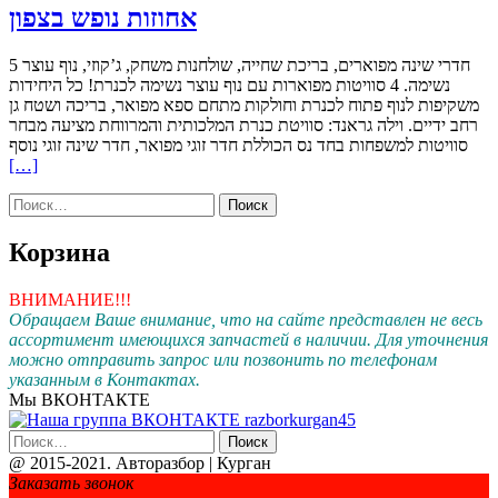
אחוזות נופש בצפון
5 חדרי שינה מפוארים, בריכת שחייה, שולחנות משחק, ג’קוזי, נוף עוצר
נשימה. 4 סוויטות מפוארות עם נוף עוצר נשימה לכנרת! כל היחידות
משקיפות לנוף פתוח לכנרת וחולקות מתחם ספא מפואר, בריכה ושטח גן
רחב ידיים. וילה גראנד: סוויטת כנרת המלכותית והמרווחת מציעה מבחר
Чит
סוויטות למשפחות בחד נס הכוללת חדר זוגי מפואר, חדר שינה זוגי נוסף
бол
[…]
проאחוזות
Найти:
נופש
צפון
Корзина
ВНИМАНИЕ!!!
Обращаем Ваше внимание, что на сайте представлен не весь
ассортимент имеющихся запчастей в наличии.
Для уточнения
можно отправить запрос или позвонить по телефонам
указанным в Контактах.
Мы ВКОНТАКТЕ
Найти:
@ 2015-2021. Авторазбор | Курган
Дополнительное
Заказать звонок