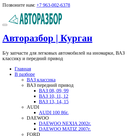
Перейти
Позвоните нам:
+7 963-002-6378
к
содержимому
Показать/
Скрыть
Авторазбор | Курган
навигацию
Б/у запчасти для легковых автомобилей на иномарки, ВАЗ
классику и передний привод
Главная
В разборе
ВАЗ классика
ВАЗ передний привод
ВАЗ 08, 09, 99
ВАЗ 10, 11, 12
ВАЗ 13, 14, 15
AUDI
AUDI 100 86г.
DAEWOO
DAEWOO NEXIA 2002г.
DAEWOO MATIZ 2007г.
FORD