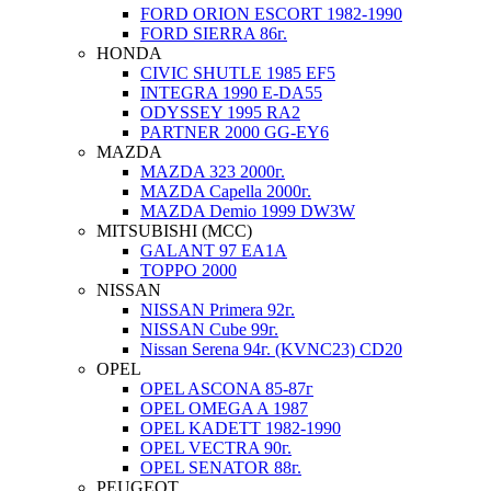
FORD ORION ESCORT 1982-1990
FORD SIERRA 86г.
HONDA
CIVIC SHUTLE 1985 EF5
INTEGRA 1990 E-DA55
ODYSSEY 1995 RA2
PARTNER 2000 GG-EY6
MAZDA
MAZDA 323 2000г.
MAZDA Capella 2000г.
MAZDA Demio 1999 DW3W
MITSUBISHI (MCC)
GALANT 97 EA1A
TOPPO 2000
NISSAN
NISSAN Primera 92г.
NISSAN Cube 99г.
Nissan Serena 94г. (KVNC23) CD20
OPEL
OPEL ASCONA 85-87г
OPEL OMEGA A 1987
OPEL KADETT 1982-1990
OPEL VECTRA 90г.
OPEL SENATOR 88г.
PEUGEOT