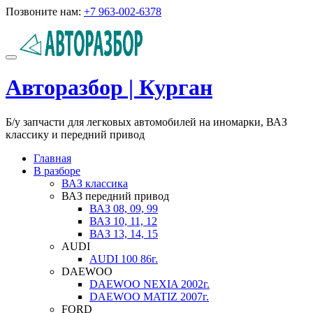
Перейти
Позвоните нам:
+7 963-002-6378
к
содержимому
Показать/
Скрыть
Авторазбор | Курган
навигацию
Б/у запчасти для легковых автомобилей на иномарки, ВАЗ
классику и передний привод
Главная
В разборе
ВАЗ классика
ВАЗ передний привод
ВАЗ 08, 09, 99
ВАЗ 10, 11, 12
ВАЗ 13, 14, 15
AUDI
AUDI 100 86г.
DAEWOO
DAEWOO NEXIA 2002г.
DAEWOO MATIZ 2007г.
FORD