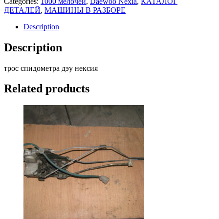
Categories:
1000 мелочей
,
Daewoo Nexia
,
КАТАЛОГ
nexia
ДЕТАЛЕЙ
,
МАШИНЫ В РАЗБОРЕ
(
дэу
Description
нексия
)
Description
quantity
трос спидометра дэу нексия
Related products