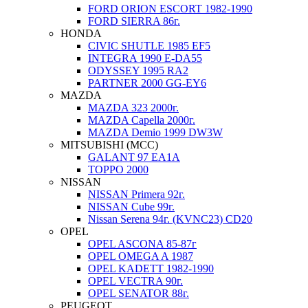
FORD ORION ESCORT 1982-1990
FORD SIERRA 86г.
HONDA
CIVIC SHUTLE 1985 EF5
INTEGRA 1990 E-DA55
ODYSSEY 1995 RA2
PARTNER 2000 GG-EY6
MAZDA
MAZDA 323 2000г.
MAZDA Capella 2000г.
MAZDA Demio 1999 DW3W
MITSUBISHI (MCC)
GALANT 97 EA1A
TOPPO 2000
NISSAN
NISSAN Primera 92г.
NISSAN Cube 99г.
Nissan Serena 94г. (KVNC23) CD20
OPEL
OPEL ASCONA 85-87г
OPEL OMEGA A 1987
OPEL KADETT 1982-1990
OPEL VECTRA 90г.
OPEL SENATOR 88г.
PEUGEOT