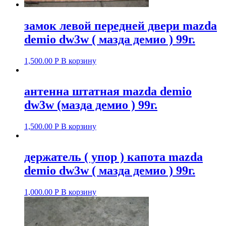
замок левой передней двери mazda
demio dw3w ( мазда демио ) 99г.
1,500.00
Р
В корзину
антенна штатная mazda demio
dw3w (мазда демио ) 99г.
1,500.00
Р
В корзину
держатель ( упор ) капота mazda
demio dw3w ( мазда демио ) 99г.
1,000.00
Р
В корзину