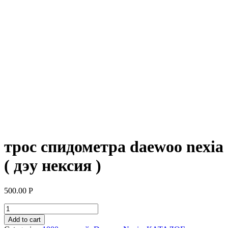
трос спидометра daewoo nexia
( дэу нексия )
500.00
Р
трос
спидометра
Add to cart
daewoo