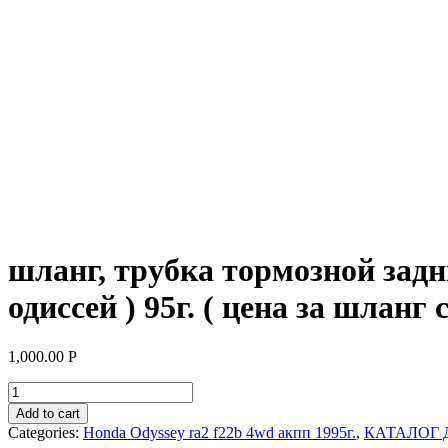
шланг, трубка тормозной задн
одиссей ) 95г. ( цена за шланг 
1,000.00
Р
шланг,
трубка
Add to cart
тормозной
Categories:
Honda Odyssey ra2 f22b 4wd акпп 1995г.
,
КАТАЛОГ 
задний