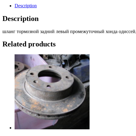
левый
Description
промежуточный
honda
Description
odyssey
ra2
шланг тормозной задний левый промежуточный хонда одиссей, 
f22b
(
хонда
Related products
одиссей
)
95г.
(
цена
за
шланг
с
трубкой
).
quantity