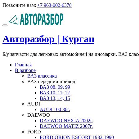
Перейти
Позвоните нам:
+7 963-002-6378
к
содержимому
Показать/
Скрыть
Авторазбор | Курган
навигацию
Б/у запчасти для легковых автомобилей на иномарки, ВАЗ кла
Главная
В разборе
ВАЗ классика
ВАЗ передний привод
ВАЗ 08, 09, 99
ВАЗ 10, 11, 12
ВАЗ 13, 14, 15
AUDI
AUDI 100 86г.
DAEWOO
DAEWOO NEXIA 2002г.
DAEWOO MATIZ 2007г.
FORD
FORD ORION ESCORT 1982-1990