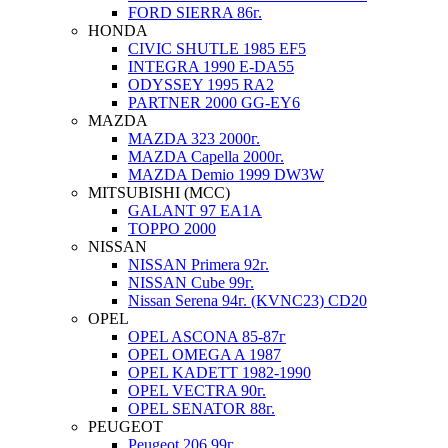
FORD SIERRA 86г.
HONDA
CIVIC SHUTLE 1985 EF5
INTEGRA 1990 E-DA55
ODYSSEY 1995 RA2
PARTNER 2000 GG-EY6
MAZDA
MAZDA 323 2000г.
MAZDA Capella 2000г.
MAZDA Demio 1999 DW3W
MITSUBISHI (MCC)
GALANT 97 EA1A
TOPPO 2000
NISSAN
NISSAN Primera 92г.
NISSAN Cube 99г.
Nissan Serena 94г. (KVNC23) CD20
OPEL
OPEL ASCONA 85-87г
OPEL OMEGA A 1987
OPEL KADETT 1982-1990
OPEL VECTRA 90г.
OPEL SENATOR 88г.
PEUGEOT
Peugeot 206 99г.