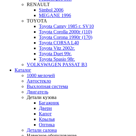
RENAULT
Simbol 2006
MEGANE 1996
TOYOTA
Toyota Camry 1985 г. SV10
Toyota Corolla 2000г (110)
Toyota Corona 1990г (170)
Toyota CORSA L40
Toyota Vitz 2002г.
Toyota Duet 99г.
Toyota Spasio 98г.
VOLKSWAGEN PASSAT B3
Каталог
1000 мелочей
Автостекло
Выхлопная система
Двигатель
Детали кузова
Багажник
Двери
Капот
Крылья
Оптика
Детали салона
Навесное оборудование