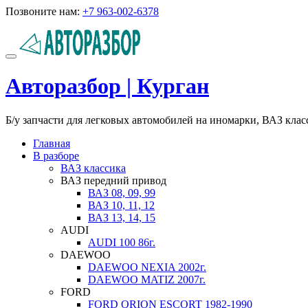
Перейти
Позвоните нам:
+7 963-002-6378
к
содержимому
Показать/
Скрыть
Авторазбор | Курган
навигацию
Б/у запчасти для легковых автомобилей на иномарки, ВАЗ кла
Главная
В разборе
ВАЗ классика
ВАЗ передний привод
ВАЗ 08, 09, 99
ВАЗ 10, 11, 12
ВАЗ 13, 14, 15
AUDI
AUDI 100 86г.
DAEWOO
DAEWOO NEXIA 2002г.
DAEWOO MATIZ 2007г.
FORD
FORD ORION ESCORT 1982-1990