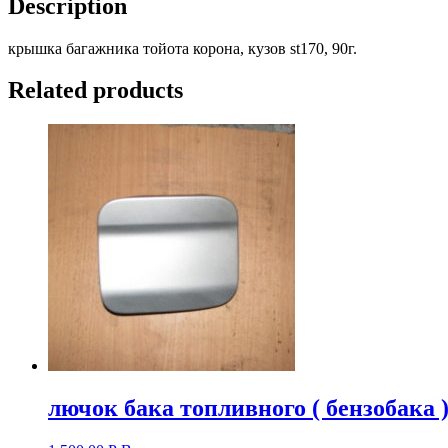
Description
корона
)
крышка багажника тойота корона, кузов st170, 90г.
90г
(
цена
Related products
за
голую
крышку
).
quantity
лючок бака топливного ( бензобака )