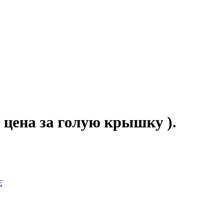
( цена за голую крышку ).
Е