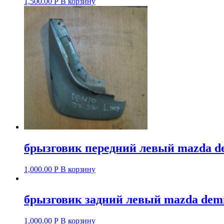
1,500.00
Р
В корзину
брызговик передний левый mazda dem
1,000.00
Р
В корзину
брызговик задний левый mazda demio
1,000.00
Р
В корзину