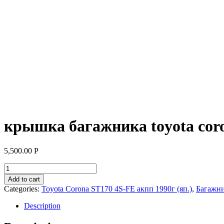
крышка багажника toyota coron
5,500.00
Р
крышка
багажника
Add to cart
toyota
Categories:
Toyota Corona ST170 4S-FE акпп 1990г (яп.)
,
Багажн
corona
st170
Description
(
тойота