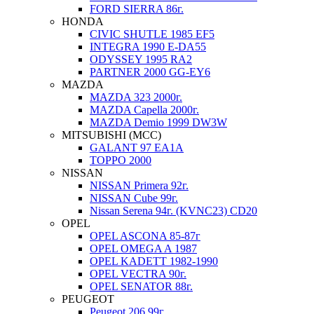
FORD SIERRA 86г.
HONDA
CIVIC SHUTLE 1985 EF5
INTEGRA 1990 E-DA55
ODYSSEY 1995 RA2
PARTNER 2000 GG-EY6
MAZDA
MAZDA 323 2000г.
MAZDA Capella 2000г.
MAZDA Demio 1999 DW3W
MITSUBISHI (MCC)
GALANT 97 EA1A
TOPPO 2000
NISSAN
NISSAN Primera 92г.
NISSAN Cube 99г.
Nissan Serena 94г. (KVNC23) CD20
OPEL
OPEL ASCONA 85-87г
OPEL OMEGA A 1987
OPEL KADETT 1982-1990
OPEL VECTRA 90г.
OPEL SENATOR 88г.
PEUGEOT
Peugeot 206 99г.