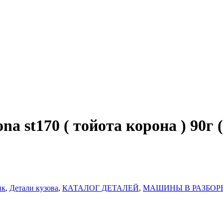
a st170 ( тойота корона ) 90г 
ик
,
Детали кузова
,
КАТАЛОГ ДЕТАЛЕЙ
,
МАШИНЫ В РАЗБОР