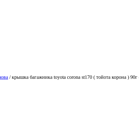
зова
/ крышка багажника toyota corona st170 ( тойота корона ) 90г