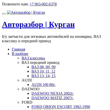
Перейти
Позвоните нам:
+7 963-002-6378
к
содержимому
Показать/
Скрыть
Авторазбор | Курган
навигацию
Б/у запчасти для легковых автомобилей на иномарки, ВАЗ
классику и передний привод
Главная
В разборе
ВАЗ классика
ВАЗ передний привод
ВАЗ 08, 09, 99
ВАЗ 10, 11, 12
ВАЗ 13, 14, 15
AUDI
AUDI 100 86г.
DAEWOO
DAEWOO NEXIA 2002г.
DAEWOO MATIZ 2007г.
FORD
FORD ORION ESCORT 1982-1990