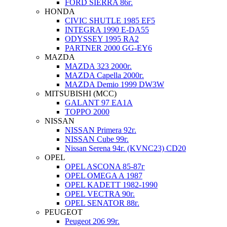
FORD SIERRA 86г.
HONDA
CIVIC SHUTLE 1985 EF5
INTEGRA 1990 E-DA55
ODYSSEY 1995 RA2
PARTNER 2000 GG-EY6
MAZDA
MAZDA 323 2000г.
MAZDA Capella 2000г.
MAZDA Demio 1999 DW3W
MITSUBISHI (MCC)
GALANT 97 EA1A
TOPPO 2000
NISSAN
NISSAN Primera 92г.
NISSAN Cube 99г.
Nissan Serena 94г. (KVNC23) CD20
OPEL
OPEL ASCONA 85-87г
OPEL OMEGA A 1987
OPEL KADETT 1982-1990
OPEL VECTRA 90г.
OPEL SENATOR 88г.
PEUGEOT
Peugeot 206 99г.