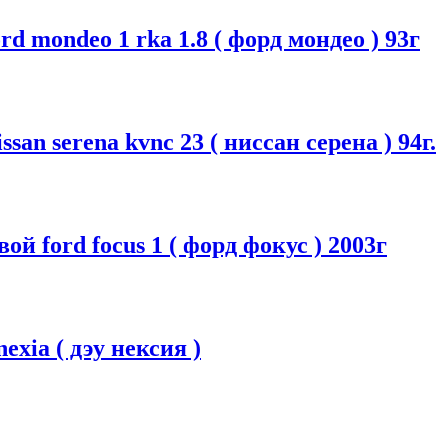
d mondeo 1 rka 1.8 ( форд мондео ) 93г
an serena kvnc 23 ( ниссан серена ) 94г.
й ford focus 1 ( форд фокус ) 2003г
exia ( дэу нексия )