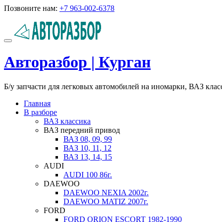
Перейти
Позвоните нам:
+7 963-002-6378
к
содержимому
Показать/
Скрыть
Авторазбор | Курган
навигацию
Б/у запчасти для легковых автомобилей на иномарки, ВАЗ кла
Главная
В разборе
ВАЗ классика
ВАЗ передний привод
ВАЗ 08, 09, 99
ВАЗ 10, 11, 12
ВАЗ 13, 14, 15
AUDI
AUDI 100 86г.
DAEWOO
DAEWOO NEXIA 2002г.
DAEWOO MATIZ 2007г.
FORD
FORD ORION ESCORT 1982-1990