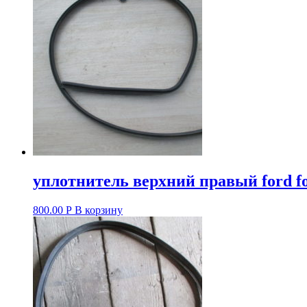
уплотнитель верхний правый ford foc
800.00
Р
В корзину