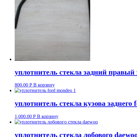
уплотнитель стекла задний правый fo
800.00
Р
В корзину
уплотнитель стекла кузова заднего fo
1,000.00
Р
В корзину
уплотнитель стекла лобового daewoo 