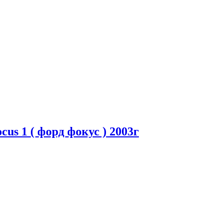
us 1 ( форд фокус ) 2003г