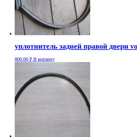
уплотнитель задней правой двери vol
800.00
Р
В корзину