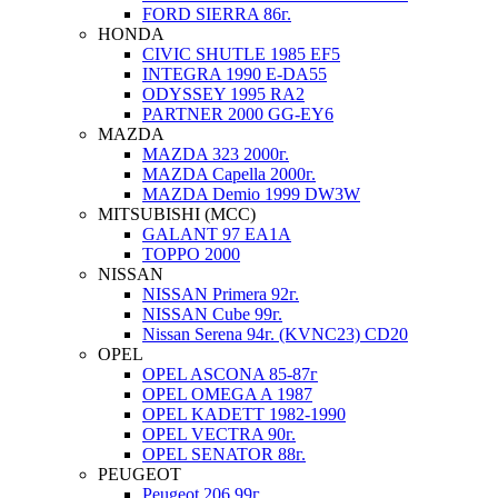
FORD SIERRA 86г.
HONDA
CIVIC SHUTLE 1985 EF5
INTEGRA 1990 E-DA55
ODYSSEY 1995 RA2
PARTNER 2000 GG-EY6
MAZDA
MAZDA 323 2000г.
MAZDA Capella 2000г.
MAZDA Demio 1999 DW3W
MITSUBISHI (MCC)
GALANT 97 EA1A
TOPPO 2000
NISSAN
NISSAN Primera 92г.
NISSAN Cube 99г.
Nissan Serena 94г. (KVNC23) CD20
OPEL
OPEL ASCONA 85-87г
OPEL OMEGA A 1987
OPEL KADETT 1982-1990
OPEL VECTRA 90г.
OPEL SENATOR 88г.
PEUGEOT
Peugeot 206 99г.