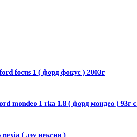
rd focus 1 ( форд фокус ) 2003г
rd mondeo 1 rka 1.8 ( форд мондео ) 93г с
nexia ( дэу нексия )