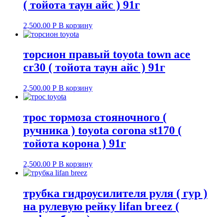
( тойота таун айс ) 91г
2,500.00
Р
В корзину
торсион правый toyota town ace
cr30 ( тойота таун айс ) 91г
2,500.00
Р
В корзину
трос тормоза стояночного (
ручника ) toyota corona st170 (
тойота корона ) 91г
2,500.00
Р
В корзину
трубка гидроусилителя руля ( гур )
на рулевую рейку lifan breez (