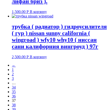
лифан бриз ).
1,500.00
Р
В корзину
трубка ( радиатор ) гидроусилителя
( гур ) nissan sunny california (
wingroad ) wfy10 why10 ( ниссан
сани калифорния вингроуд ) 97г
2,500.00
Р
В корзину
←
1
2
3
…
34
35
36
37
38
39