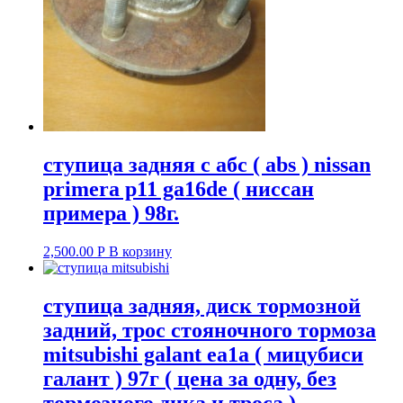
ступица задняя с абс ( abs ) nissan
primera p11 ga16de ( ниссан
примера ) 98г.
2,500.00
Р
В корзину
ступица задняя, диск тормозной
задний, трос стояночного тормоза
mitsubishi galant ea1a ( мицубиси
галант ) 97г ( цена за одну, без