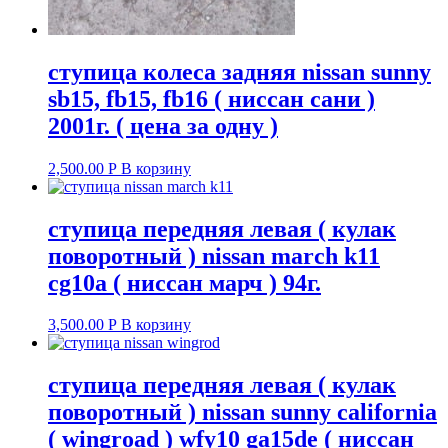
ступица колеса задняя nissan sunny
sb15, fb15, fb16 ( ниссан сани )
2001г. ( цена за одну )
2,500.00
Р
В корзину
ступица передняя левая ( кулак
поворотный ) nissan march k11
cg10a ( ниссан марч ) 94г.
3,500.00
Р
В корзину
ступица передняя левая ( кулак
поворотный ) nissan sunny california
( wingroad ) wfy10 ga15de ( ниссан