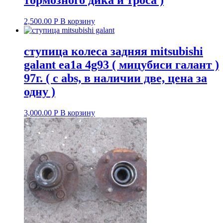
тормозного дика и троса )
2,500.00
Р
В корзину
ступица колеса задняя mitsubishi
galant ea1a 4g93 ( мицубиси галант )
97г. ( с abs, в наличии две, цена за
одну )
3,000.00
Р
В корзину