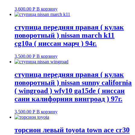
3,600.00
Р
В корзину
ступица передняя правая ( кулак
поворотный ) nissan march k11
cg10a ( ниссан марч ) 94г.
3,500.00
Р
В корзину
ступица передняя правая ( кулак
поворотный ) nissan sunny california
( wingroad ) wfy10 ga15de ( ниссан
сани калифорния вингроад ) 97г.
3,500.00
Р
В корзину
торсион левый toyota town ace cr30