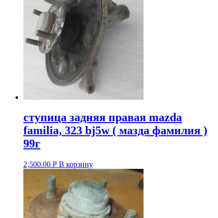
ступица задняя правая mazda
familia, 323 bj5w ( мазда фамилия )
99г
2,500.00
Р
В корзину