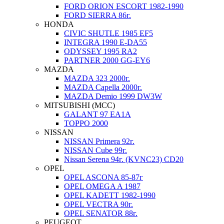
FORD ORION ESCORT 1982-1990
FORD SIERRA 86г.
HONDA
CIVIC SHUTLE 1985 EF5
INTEGRA 1990 E-DA55
ODYSSEY 1995 RA2
PARTNER 2000 GG-EY6
MAZDA
MAZDA 323 2000г.
MAZDA Capella 2000г.
MAZDA Demio 1999 DW3W
MITSUBISHI (MCC)
GALANT 97 EA1A
TOPPO 2000
NISSAN
NISSAN Primera 92г.
NISSAN Cube 99г.
Nissan Serena 94г. (KVNC23) CD20
OPEL
OPEL ASCONA 85-87г
OPEL OMEGA A 1987
OPEL KADETT 1982-1990
OPEL VECTRA 90г.
OPEL SENATOR 88г.
PEUGEOT