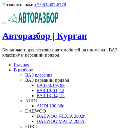
Перейти
Позвоните нам:
+7 963-002-6378
к
содержимому
Показать/
Скрыть
Авторазбор | Курган
навигацию
Б/у запчасти для легковых автомобилей на иномарки, ВАЗ
классику и передний привод
Главная
В разборе
ВАЗ классика
ВАЗ передний привод
ВАЗ 08, 09, 99
ВАЗ 10, 11, 12
ВАЗ 13, 14, 15
AUDI
AUDI 100 86г.
DAEWOO
DAEWOO NEXIA 2002г.
DAEWOO MATIZ 2007г.
FORD