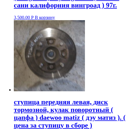
сани калифорния вингроад ) 97г.
3,500.00
Р
В корзину
ступица передняя левая, диск
тормозной, кулак поворотный (
цапфа ) daewoo matiz ( дэу матиз ). (
цена за ступицу в сборе )