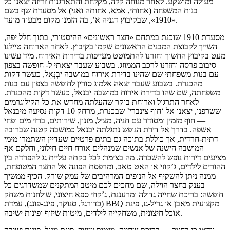
מעולה ומושקע. לאחר מנוחה קלה, מקלחת והתארגנות זריזה יצאנו כל
בנות המשפחה (אחותי, אמא, אחותה ואני) אל מסעדת שף בשם
«1910», שבקיבוץ דגניה א’, בה הזמנו מקום מבעוד מועד.
מסעדת 1910 שוכנת במתחם «חצר ראשונים» ההיסטורי, בתוך חלל יפה,
השייך לקבוצת המבנים הראשונים שקמו בקיבוץ. לאחר הארוחה טיילנו
מעט בקיבוץ החשוך וחזרנו להתמוטט מעייפות בדירות האירוח. מיד עשינו
סיבוב פרסה וחזרנו לרכב הממוזג. בשבוע שעבר יצאתי ל- חופשה בצפון
עם בנות משפחתי שם שהינו בדירת אירוח במושבה יַבְנְאֵל, כעשר דקות
מהכנרת. בשבוע שעבר יצאה אלמוג סורין לחופשה בצפון עם בנות
משפחתה, שם שהו בדירת אירוח במושבה יבנאל, כעשר דקות מהכנרת.
לאחר התרגול וארוחת בוקר שהעלתה מחדש את כל הקילוגרמים
ששרפנו, יצאנו אל ‘חוף צינברי’ שבכנרת, מרחק 10 דקות נסיעה מיבנאל
— חוף מזמין ומסודר עם חניה, מציל, מזנון, שירותים, ברזי מים ופחי
אשפה. בדרך אל דירת הנופש נתגלתה יבנאל כמושבה קטנה שברובה
דתית-חרדית, אך כוללת בתוכה גם בתים פרטיים שעדיין השתמרו מימי
המושבה הישנה של אנשים שמנהלים אורח חיים חילוני, וחלקם אף
מציעים דירות נופש להשכרה. מה בצימר: לכל בקתה עליית גג להפרדה בין
ההורים לילדים, ג’קוזי או האט טאב, ומרפסת הפונה אל החצר המטופחת,
ממנה ניתן להשקיף אל הנופים המרהיבים של עמק שורק. הכיף ממשיך
בענק בחצר הוילה, שם מחכים לכם מיטב המתקנים שמשדרגים כל
חופשה: בריכת שחייה גדולה ומרעננת, ג’קוזי ספא חיצוני, שולחנות משחק
(כדורגל, סנוקר, פינג-פונג), עמדת BBQ מקצועית מאבן או גריל-גז, פינת
אוכל חיצונית, משחקייה לילדים, מיטות שיזוף ופינות ישיבה.