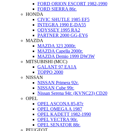
FORD ORION ESCORT 1982-1990
FORD SIERRA 86г.
HONDA
CIVIC SHUTLE 1985 EF5
INTEGRA 1990 E-DA55
ODYSSEY 1995 RA2
PARTNER 2000 GG-EY6
MAZDA
MAZDA 323 2000г.
MAZDA Capella 2000г.
MAZDA Demio 1999 DW3W
MITSUBISHI (MCC)
GALANT 97 EA1A
TOPPO 2000
NISSAN
NISSAN Primera 92г.
NISSAN Cube 99г.
Nissan Serena 94г. (KVNC23) CD20
OPEL
OPEL ASCONA 85-87г
OPEL OMEGA A 1987
OPEL KADETT 1982-1990
OPEL VECTRA 90г.
OPEL SENATOR 88г.
PEUGEOT