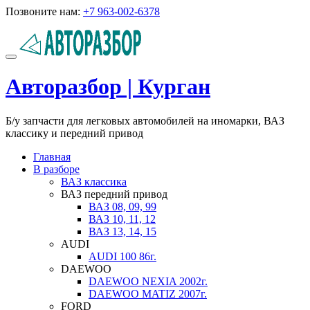
Перейти
Позвоните нам:
+7 963-002-6378
к
содержимому
Показать/
Скрыть
Авторазбор | Курган
навигацию
Б/у запчасти для легковых автомобилей на иномарки, ВАЗ
классику и передний привод
Главная
В разборе
ВАЗ классика
ВАЗ передний привод
ВАЗ 08, 09, 99
ВАЗ 10, 11, 12
ВАЗ 13, 14, 15
AUDI
AUDI 100 86г.
DAEWOO
DAEWOO NEXIA 2002г.
DAEWOO MATIZ 2007г.
FORD