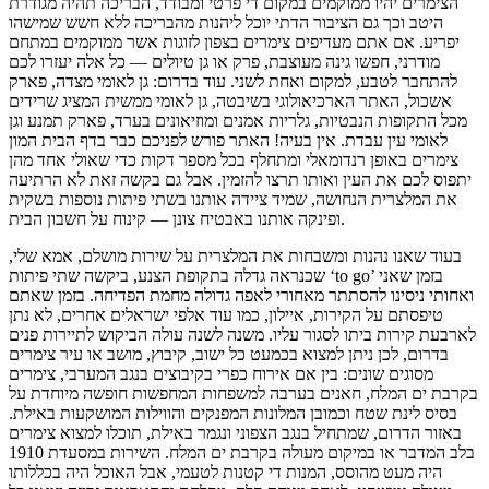
הצימרים יהיו ממוקמים במקום די פרטי ומבודד, הבריכה תהיה מגודרת
היטב וכך גם הציבור הדתי יוכל ליהנות מהבריכה ללא חשש שמישהו
יפריע. אם אתם מעדיפים צימרים בצפון לזוגות אשר ממוקמים במתחם
מודרני, חפשו גינה מעוצבת, פרק או גן טיולים — כל אלה יעזרו לכם
להתחבר לטבע, למקום ואחת לשני. עוד בדרום: גן לאומי מצדה, פארק
אשכול, האתר הארכיאולוגי בשיבטה, גן לאומי ממשית המציג שרידים
מכל התקופות הנבטיות, גלריות אמנים ומוזיאונים בערד, פארק תמנע וגן
לאומי עין עבדת. אין בעיה! האתר פורש לפניכם כבר בדף הבית המון
צימרים באופן רנדומאלי ומתחלף בכל מספר דקות כדי שאולי אחד מהן
יתפוס לכם את העין ואותו תרצו להזמין. אבל גם בקשה זאת לא הרתיעה
את המלצרית הנחושה, שמיד ציידה אותנו בשתי פיתות נוספות בשקית
ופינקה אותנו באבטיח צונן — קינוח על חשבון הבית.
בעוד שאנו נהנות ומשבחות את המלצרית על שירות מושלם, אמא שלי,
שכנראה גדלה בתקופת הצנע, ביקשה שתי פיתות ‘to go’ בזמן שאני
ואחותי ניסינו להסתתר מאחורי לאפה גדולה מחמת הפדיחה. בזמן שאתם
טיפסתם על הקירות, איילון, כמו עוד אלפי ישראלים אחרים, לא נתן
לארבעת קירות ביתו לסגור עליו. משנה לשנה עולה הביקוש לתיירות פנים
בדרום, לכן ניתן למצוא בכמעט כל ישוב, קיבוץ, מושב או עיר צימרים
מסוגים שונים: בין אם אירוח כפרי בקיבוצים בנגב המערבי, צימרים
בקרבת ים המלח, חאנים בערבה למשפחות המחפשות חופשה מיוחדת על
בסיס לינת שטח וכמובן המלונות המפנקים והווילות המושקעות באילת.
באזור הדרום, שמתחיל בנגב הצפוני ונגמר באילת, תוכלו למצוא צימרים
בלב המדבר או במיקום מעולה בקרבת ים המלח. השירות במסעדת 1910
היה מעט מהוסס, המנות די קטנות לטעמי, אבל האוכל היה בכללותו