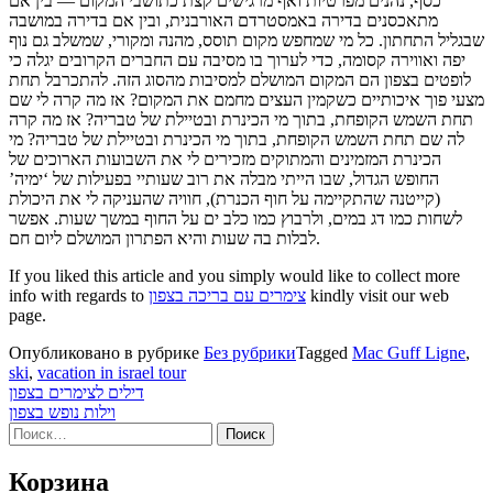
כסף, נהנים מפרטיות ואף מרגישים קצת כתושבי המקום — בין אם
מתאכסנים בדירה באמסטרדם האורבנית, ובין אם בדירה במושבה
שבגליל התחתון. כל מי שמחפש מקום תוסס, מהנה ומקורי, שמשלב גם נוף
יפה ואווירה קסומה, כדי לערוך בו מסיבה עם החברים הקרובים יגלה כי
לופטים בצפון הם המקום המושלם למסיבות מהסוג הזה. להתכרבל תחת
מצעי פוך איכותיים כשקמין העצים מחמם את המקום? אז מה קרה לי שם
תחת השמש הקופחת, בתוך מי הכינרת ובטיילת של טבריה? אז מה קרה
לה שם תחת השמש הקופחת, בתוך מי הכינרת ובטיילת של טבריה? מי
הכינרת המזמינים והמתוקים מזכירים לי את השבועות הארוכים של
החופש הגדול, שבו הייתי מבלה את רוב שעותיי בפעילות של ‘ימיה’
(קייטנה שהתקיימה על חוף הכנרת), חוויה שהעניקה לי את היכולת
לשחות כמו דג במים, ולרבוץ כמו כלב ים על החוף במשך שעות. אפשר
לבלות בה שעות והיא הפתרון המושלם ליום חם.
If you liked this article and you simply would like to collect more
kindly visit our web
צימרים עם בריכה בצפון
info with regards to
page.
Опубликовано в рубрике
Без рубрики
Tagged
Mac Guff Ligne
,
ski
,
vacation in israel tour
Навигация
דילים לצימרים בצפון
וילות נופש בצפון
по
Найти:
записям
Корзина