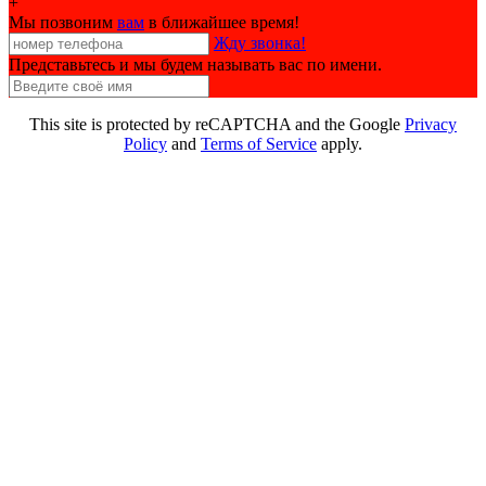
+
меню
Мы позвоним
вам
в ближайшее время!
Жду звонка!
Представьтесь и мы будем называть вас по имени.
This site is protected by reCAPTCHA and the Google
Privacy
Policy
and
Terms of Service
apply.