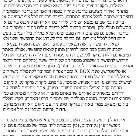
וודאו כי בחצר — בריכת שחייה, מיטות שיזוף, פינת מנגל, פינות ישיבה
מוצלות, ג’קוזי חיצוני, עצי נוי ופרי, דשא מטופח וכל מה שציפיתם לו.
מתחמי אירוח מציעים בריכת שחייה בכמה וריאציות: בריכה הממוקמת
בחצר המשותפת לכלל אורחי המתחם, בריכה פרטית לכל צימר/סוויטה או
בריכה במושב בו נמצא הצימר, אליו יוכלו האורחים להיכנס בחינם או
בתשלום סמלי. לכן, צימרים בדרום ללא בריכה עולים פחות מצימרים עם
בריכה, אולם גם מציעים חוויה מעט שונה שלא כוללת בילוי במים. נופש
היום חייב לכלול צימרים עם בריכה כדי לשדרג את החופשה שלנו ולא
לצאת לחופשה נדושה ובנאלית. פסח, ראש השנה ואפילו עצמאות
ושבועות מזמן כבר הפכו לתירוץ מתוק לצאת לחופשה. אצלנו באתר
תמצאו גם וילות בדקה 90, שם תיהנו ממחיר מנצח לוילה המציעה את כל
הדרוש לחופשה מושלמת: מספר רב של חדרי שינה (בחלקם חדר רחצה
ומרפסת פרטית — סוויטה לכל דבר ועניין), סלון מרווח עם מערכת ישיבה
ומסך צפייה המחובר לקונסולת משחקים X-BOX או פליסטיישן, פינת
אוכל למספר רב של סועדים וכמובן מטבח חדיש ומקצועי עם כל הדרוש
לבישול: כיריים-גז, תנור אפייה, טוסטר, בר מים, מקרר, מיקרוגל, קומקום,
מכונת קפה ואפילו מסחטת תפוזים. כמובן, אתם מוזמנים לשחק עם
הילדים במשחקים אחרים שהבאתם מהבית או לאלתר משחקים כמו
מחבואים ותופסת. הזמנה מוצלחת של צימרים ברגע האחרון בקיץ כוללת
בתוכה מעקב צמוד באתר, בדיקה טלפונית עם מקום האירוח המבוקש,
חדות, זריזות וכמובן גם מזל וטיימינג.
את תהליך העיצוב עצמו, חשוב לבצע בסיוע איש מקצוע, בין במסגרת
מפגשי ייעוץ נקודתיים, ובין במסגרת ליווי צמוד של מעצבת פנים או
אדריכלית בעלת ניסיון בתחום ספציפי זה של עיצוב צימרים. כך חוסכים