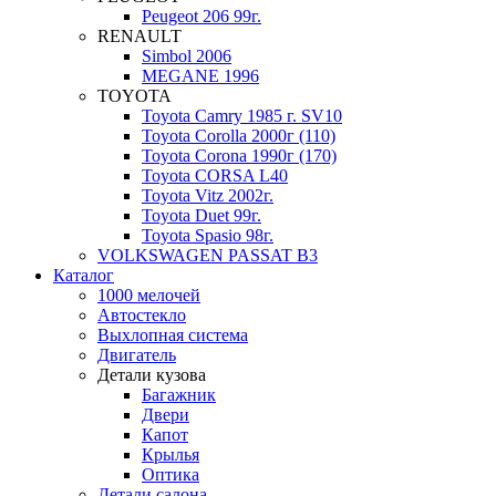
Peugeot 206 99г.
RENAULT
Simbol 2006
MEGANE 1996
TOYOTA
Toyota Camry 1985 г. SV10
Toyota Corolla 2000г (110)
Toyota Corona 1990г (170)
Toyota CORSA L40
Toyota Vitz 2002г.
Toyota Duet 99г.
Toyota Spasio 98г.
VOLKSWAGEN PASSAT B3
Каталог
1000 мелочей
Автостекло
Выхлопная система
Двигатель
Детали кузова
Багажник
Двери
Капот
Крылья
Оптика
Детали салона